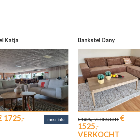
l Katja
Bankstel Dany
€ 1725,-
€
€ 1825,- VERKOCHT
meer info
1525,-
VERKOCHT