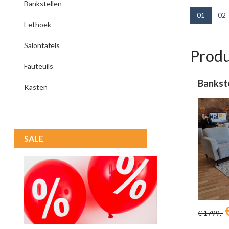
Bankstellen
01
02
Eethoek
Salontafels
Prod
Fauteuils
Bankst
Kasten
SALE
€ 1799,-