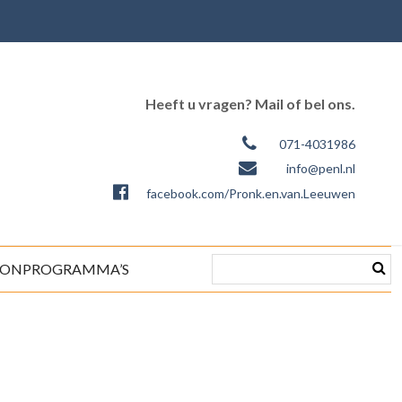
Heeft u vragen? Mail of bel ons.
071-4031986
info@penl.nl
facebook.com/Pronk.en.van.Leeuwen
ONPROGRAMMA’S