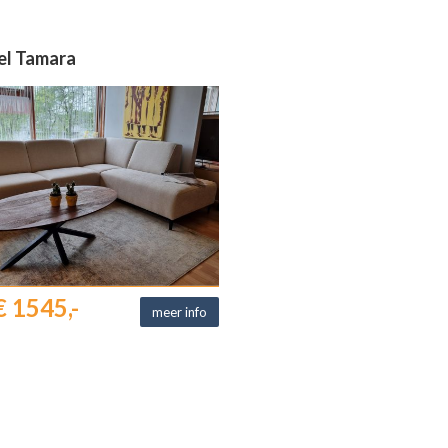
el Tamara
€ 1545,-
meer info