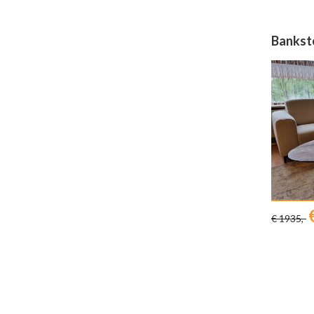
Bankst
€ 1935,-