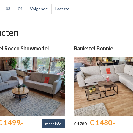
03
04
Volgende
Laatste
ucten
el Rocco Showmodel
Bankstel Bonnie
€ 1499,-
€ 1480,-
€ 1780,-
meer info