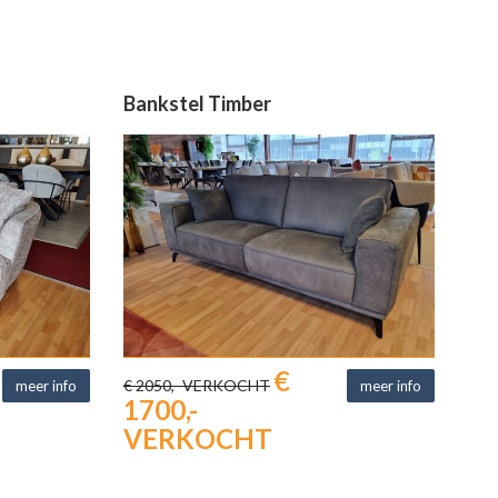
Bankstel Timber
€
€ 2050,- VERKOCHT
meer info
meer info
1700,-
VERKOCHT