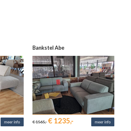
Bankstel Abe
€ 1235,-
€ 1565,-
meer info
meer info