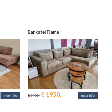
Bankstel Flame
€ 1950,-
€ 2400,-
meer info
meer info