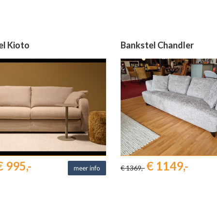
l Kioto
Bankstel Chandler
€ 995,-
€ 1149,-
€ 1369,-
meer info