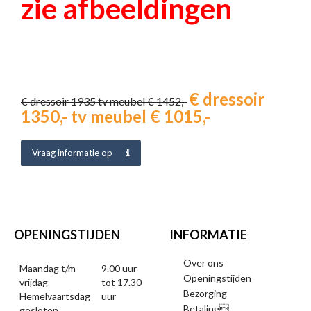
zie afbeeldingen
€ dressoir
€ dressoir 1935 tv meubel € 1452,-
1350,- tv meubel € 1015,-
Vraag informatie op
OPENINGSTIJDEN
INFORMATIE
Over ons
Maandag t/m
9.00 uur
Openingstijden
vrijdag
tot 17.30
Bezorging
Hemelvaartsdag
uur
Betaling
gesloten