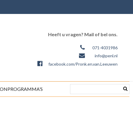
Heeft u vragen? Mail of bel ons.
071-4031986
info@penl.nl
facebook.com/Pronk.en.van.Leeuwen
ONPROGRAMMA’S