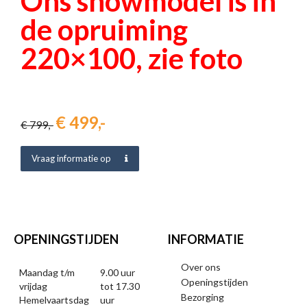
Ons showmodel is in
de opruiming
220×100, zie foto
€ 499,-
€ 799,-
Vraag informatie op
OPENINGSTIJDEN
INFORMATIE
Over ons
Maandag t/m
9.00 uur
Openingstijden
vrijdag
tot 17.30
Bezorging
Hemelvaartsdag
uur