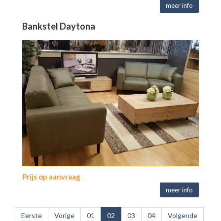
meer info
Bankstel Daytona
Prijs op aanvraag
meer info
Eerste
Vorige
01
02
03
04
Volgende