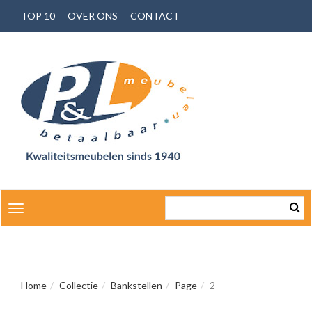
TOP 10
OVER ONS
CONTACT
Toggle
navigation
Home
Collectie
Bankstellen
Page
2